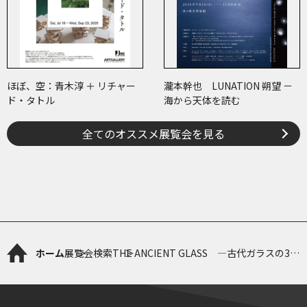
ほぼ、空：青木淳 ＋ リチャー
瀧本幹也 LUNATION 朔望 －
ド・タトル
海から天体を読む
全てのオススメ展覧会を見る
ホーム
展覧会検索
THE ANCIENT GLASS ―古代ガラスの3つ
の軌跡―