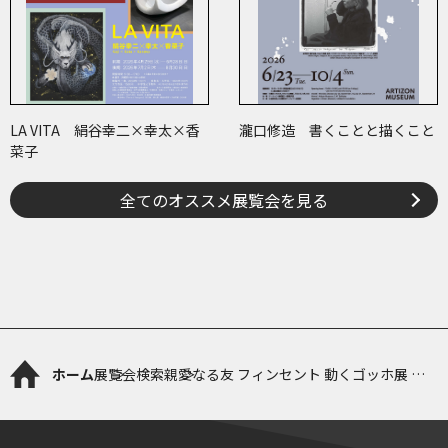
LA VITA 絹谷幸二×幸太×香
瀧口修造 書くことと描くこと
菜子
全てのオススメ展覧会を見る
ホーム
展覧会検索
親愛なる友 フィンセント 動くゴッホ展 －
デジタルアートは実物を超えるのか