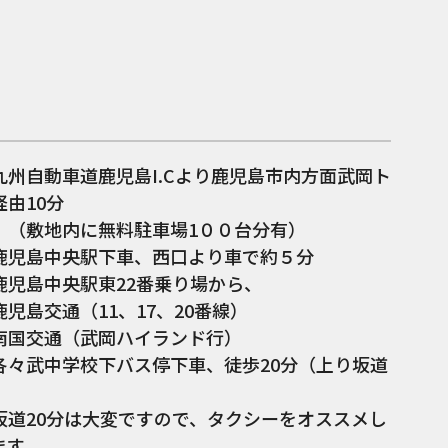
九州自動車道鹿児島I.Cより鹿児島市内方面武岡ト
由10分
地内に無料駐車場1００台分有）
鹿児島中央駅下車、西口より車で約５分
鹿児島中央駅東22番乗り場から、
交通（11、17、20番線）
交通（武岡ハイランド行）
中学校下バス停下車、徒歩20分（上り坂道
坂道20分は大変ですので、タクシーをオススメし
ます。