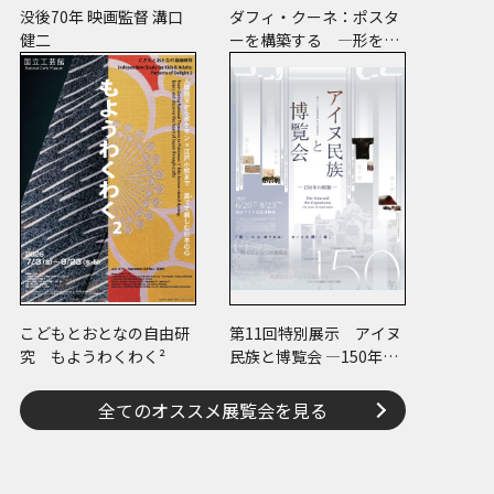
没後70年 映画監督 溝口
ダフィ・クーネ：ポスタ
健二
ーを構築する ―形をつ
くる、版をつくる、表現
をつくる―
こどもとおとなの自由研
第11回特別展示 アイヌ
究 もようわくわく²
民族と博覧会 ―150年の
経験―
全てのオススメ展覧会を見る