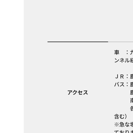
車 ：
ンネル経
（敷
ＪＲ：
バス：
アクセス
鹿児島
南国
各々武
含む）
※急な
ており