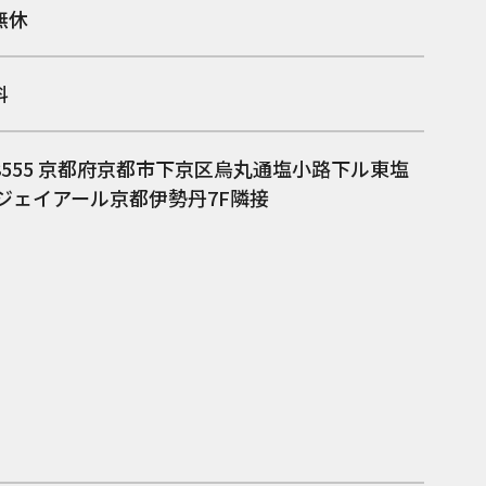
無休
料
8555
京都府京都市下京区烏丸通塩小路下ル東塩
 ジェイアール京都伊勢丹7F隣接