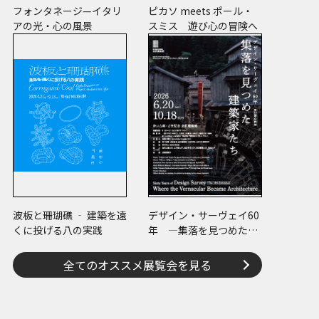
フォンタネージ—イタリ
ピカソ meets ポール・
アの光・心の風景
スミス 遊び心の冒険へ
波板と珊瑚礁 ‐ 建築を遠
デザイン・サーヴェイ60
くに投げる八の実践
年 ―集落を見つめた建
築家たち
全てのオススメ展覧会を見る