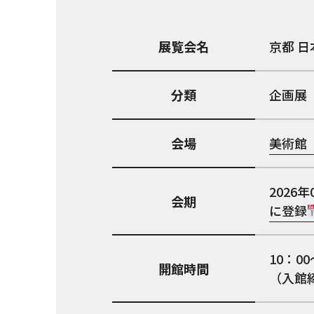
展覧会名
京都 日
分類
企画展
会場
美術館「
2026年
会期
に登録
10：0
開館時間
（入館