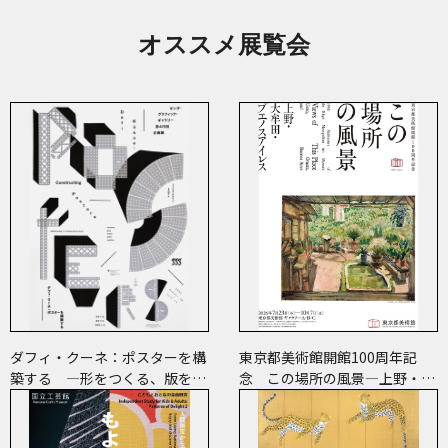
オススメ展覧会
ダフィ・クーネ：ポスターを構
東京都美術館開館100周年記
築する ―形をつくる、版をつ
念 この場所の風景―上野・大
くる、表現をつくる―
牟田・ブエノスアイレス