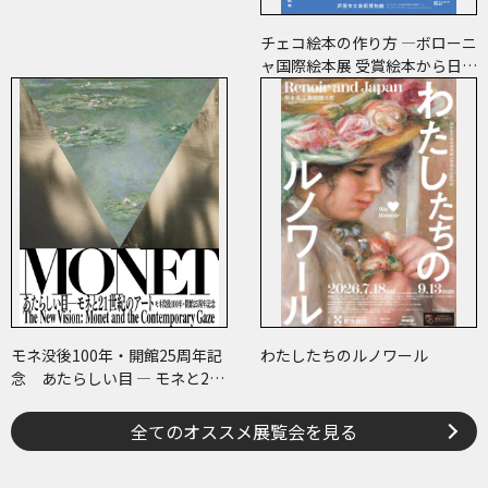
チェコ絵本の作り方 ―ボローニ
ャ国際絵本展 受賞絵本から日･
チェコ共作のコミックまで―
モネ没後100年・開館25周年記
わたしたちのルノワール
念 あたらしい目 ― モネと21
世紀のアート
全てのオススメ展覧会を見る