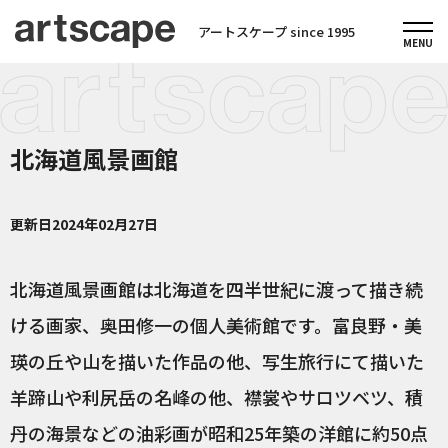
アートスケープ since 1995
北海道風景画館
更新日
2024年02月27日
北海道風景画館は北海道を四半世紀に渡って描き続
ける画家、奥田修一の個人美術館です。富良野・美
瑛の丘や山を描いた作品の他、写生旅行にて描いた
羊蹄山や利尻岳の名峰の他、襟裳やサロツベツ、積
丹の海景などの油彩画が昭和25年築の洋館に約50点