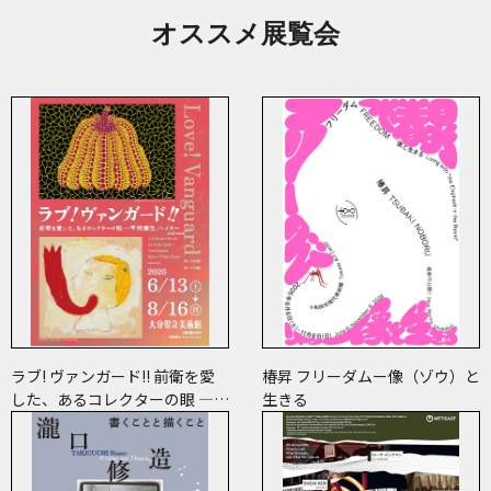
オススメ展覧会
ラブ! ヴァンガード!! 前衛を愛
椿昇 フリーダムー像（ゾウ）と
した、あるコレクターの眼 ―草
生きる
間彌生、ヘイター and more