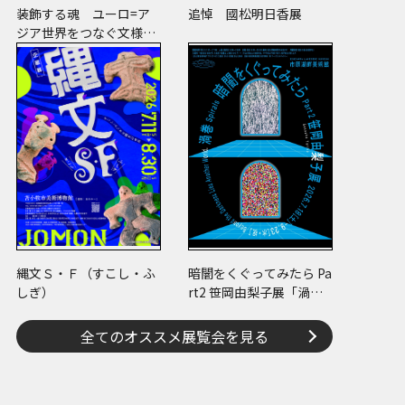
装飾する魂 ユーロ=ア
追悼 國松明日香展
ジア世界をつなぐ文様の
宇宙―縄文、ケルトか
ら、ねぶたまで
縄文Ｓ・Ｆ（すこし・ふ
暗闇をくぐってみたら Pa
しぎ）
rt2 笹岡由梨子展「渦
巻」
全てのオススメ展覧会を見る