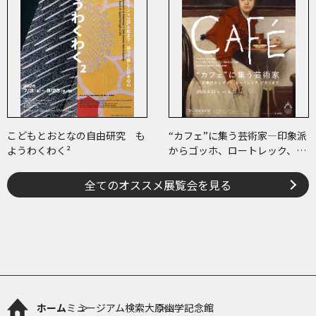
こどもとおとなの自由研究 も
“カフェ”に集う芸術家―印象派
ようわくわく²
からゴッホ、ロートレック、ピ
カソまで
全てのオススメ展覧会を見る
ホーム
ミュージアム検索
大原幽学記念館