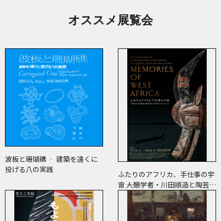
オススメ展覧会
波板と珊瑚礁 ‐ 建築を遠くに
投げる八の実践
ふたりのアフリカ、手仕事の宇
宙 ――人類学者・川田順造と陶芸作
家・小川待子のコレクション