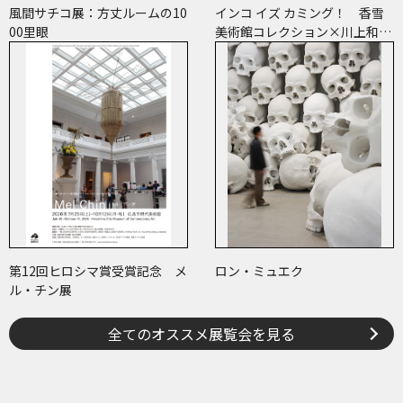
風間サチコ展：方丈ルームの10
インコ イズ カミング！ 香雪
00里眼
美術館コレクション×川上和歌
子 ～ピコ＆ピータといっしょ
に古美術鑑賞～
第12回ヒロシマ賞受賞記念 メ
ロン・ミュエク
ル・チン展
全てのオススメ展覧会を見る