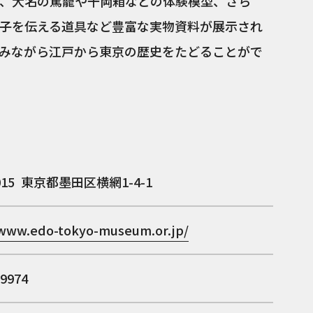
、大名の駕籠や千両箱などの体験模型、さら
子を伝える道具など豊富な実物資料が展示され
みながら江戸から東京の歴史をたどることがで
015
東京都墨田区横網1-4-1
/www.edo-tokyo-museum.or.jp/
-9974