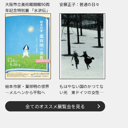
大阪市立美術館開館90周
安藤正子：普通の日々
年記念特別展 「水滸伝」
絵本作家・葉祥明の世界
もはやない国のかつてな
―メルヘンから平和へ
い光 東ドイツの女性写
真家たち
全てのオススメ展覧会を見る