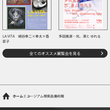
LA VITA 絹谷幸二×幸太×香
多田美波―光、凛と ゆれる
菜子
全てのオススメ展覧会を見る
ホーム
ミュージアム検索
森美術館