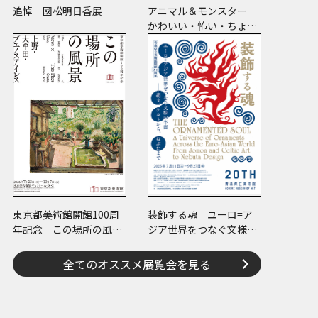
追悼 國松明日香展
アニマル＆モンスター
かわいい・怖い・ちょっ
と変
東京都美術館開館100周
装飾する魂 ユーロ=ア
年記念 この場所の風景
ジア世界をつなぐ文様の
―上野・大牟田・ブエノ
宇宙―縄文、ケルトか
スアイレス
ら、ねぶたまで
全てのオススメ展覧会を見る