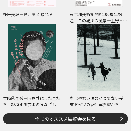
多田美波―光、凛と ゆれる
東京都美術館開館100周年記
念 この場所の風景―上野・大
牟田・ブエノスアイレス
共時的星叢―時を共にした星た
もはやない国のかつてない光
ち 越境する芸術のまなざし
東ドイツの女性写真家たち
全てのオススメ展覧会を見る