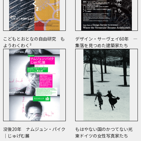
こどもとおとなの自由研究 も
デザイン・サーヴェイ60年 ―
ようわくわく²
集落を見つめた建築家たち
没後20年 ナムジュン・パイク
もはやない国のかつてない光
｜じゅげむ展
東ドイツの女性写真家たち