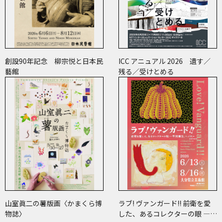
創設90年記念 柳宗悦と日本民
ICC アニュアル 2026 遺す／
藝館
残る／受けとめる
山室眞二の薯版画〈かまくら博
ラブ! ヴァンガード!! 前衛を愛
物誌〉
した、あるコレクターの眼 ―草