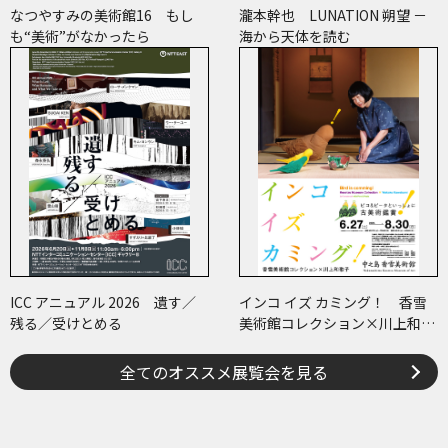
なつやすみの美術館16 もし
瀧本幹也 LUNATION 朔望 －
も“美術”がなかったら
海から天体を読む
ICC アニュアル 2026 遺す／
インコ イズ カミング！ 香雪
残る／受けとめる
美術館コレクション×川上和歌
子 ～ピコ＆ピータといっしょ
に古美術鑑賞～
全てのオススメ展覧会を見る