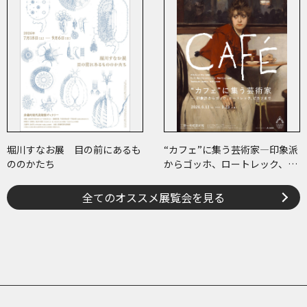
堀川すなお展 目の前にあるも
“カフェ”に集う芸術家―印象派
ののかたち
からゴッホ、ロートレック、ピ
カソまで
全てのオススメ展覧会を見る