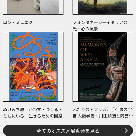
ロン・ミュエク
フォンタネージ—イタリアの
光・心の風景
ぬけみち展 かわす・つくる・
ふたりのアフリカ、手仕事の宇
ともにいる―生きるための回路
宙 ――人類学者・川田順造と陶芸作
家・小川待子のコレクション
全てのオススメ展覧会を見る