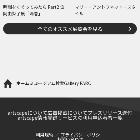
暗闇をくぐってみたら Part2 笹
マリー・アントワネット・スタ
岡由梨子展「渦巻」
イル
全てのオススメ展覧会を見る
ホーム
ミュージアム検索
Gallery PARC
artscapeについて
広告掲載について
プレスリリース送付
artscape情報登録サービスの利用申込
著者一覧
利用規約
プライバシーポリシー
お問い合わせ