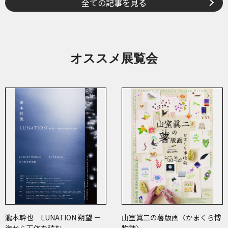
全ての記事を見る
オススメ展覧会
瀧本幹也 LUNATION 朔望 －
山室眞二の薯版画〈かまくら博