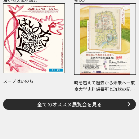
海から天体を読む
物誌〉
スープはいのち
時を超えて過去から未来へ―東
京大学史料編纂所と琉球の記
録・絵図―
全てのオススメ展覧会を見る