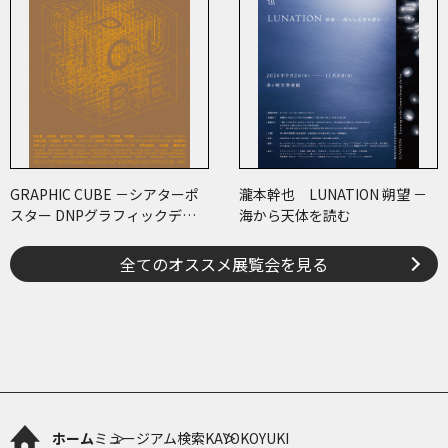
GRAPHIC CUBE －シアターポ
瀧本幹也 LUNATION 朔望 －
スター DNPグラフィックデザ
海から天体を読む
イン・アーカイブより
全てのオススメ展覧会を見る
ホーム
ミュージアム検索
KAYOKOYUKI