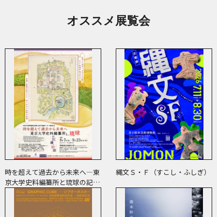
オススメ展覧会
時を超えて過去から未来へ―東
縄文Ｓ・Ｆ（すこし・ふしぎ）
京大学史料編纂所と琉球の記
録・絵図―