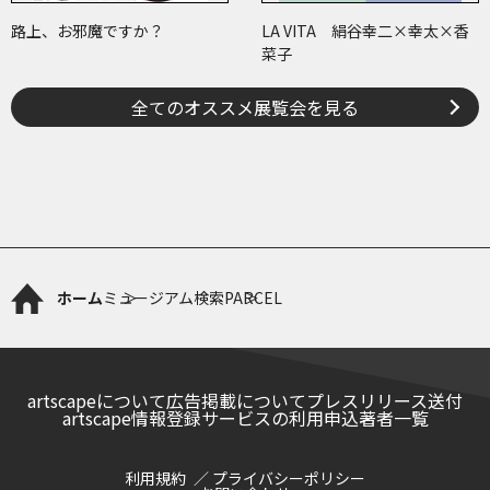
路上、お邪魔ですか？
LA VITA 絹谷幸二×幸太×香
菜子
全てのオススメ展覧会を見る
ホーム
ミュージアム検索
PARCEL
artscapeについて
広告掲載について
プレスリリース送付
artscape情報登録サービスの利用申込
著者一覧
利用規約
プライバシーポリシー