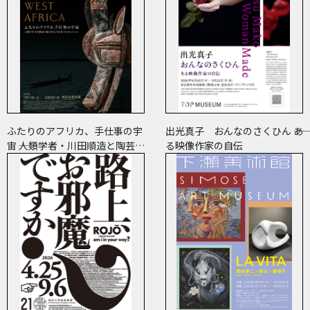
ふたりのアフリカ、手仕事の宇
出光真子 おんなのさくひん ――あ
宙 ――人類学者・川田順造と陶芸作
る映像作家の自伝
家・小川待子のコレクション