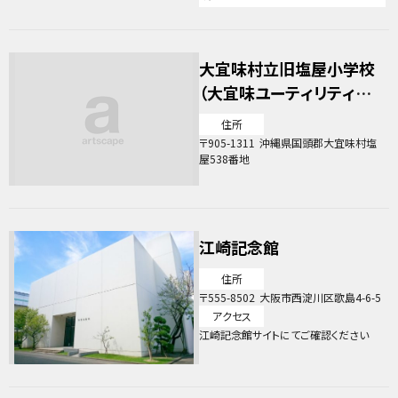
分、屋根・車輪止めなし）があります。 ◆
バス：金沢文庫駅から、文１３系統他（柴
町方面行） 金沢文庫（バス停）
→ 称名寺（バス停） 9分 １時
大宜味村立旧塩屋小学校
間に１～４本
（大宜味ユーティリティー
センター）
住所
905-1311
沖縄県国頭郡大宜味村塩
屋538番地
江崎記念館
住所
555-8502
大阪市西淀川区歌島4-6-5
アクセス
江崎記念館サイトにてご確認ください