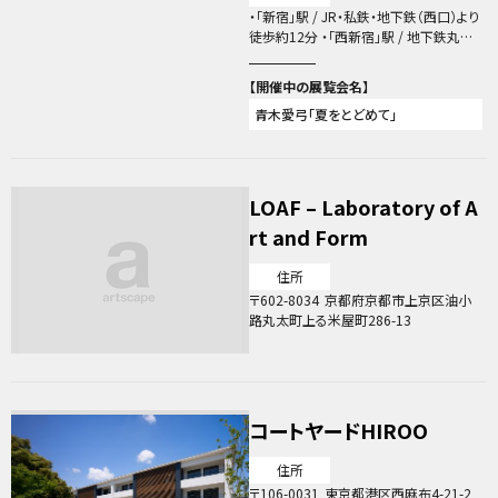
・「新宿」駅 / JR・私鉄・地下鉄（西口）より
徒歩約12分 ・「西新宿」駅 / 地下鉄丸ノ
内線（C8出口）より徒歩約2分 ・「都庁前」
駅 / 地下鉄大江戸線 より徒歩約3分
青木愛弓「夏をとどめて」
LOAF – Laboratory of A
rt and Form
住所
602-8034
京都府京都市上京区油小
路丸太町上る米屋町286-13
コートヤードHIROO
住所
106-0031
東京都港区西麻布4-21-2