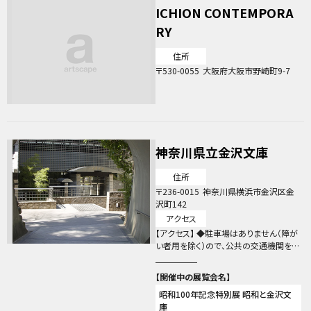
ICHION CONTEMPORA
RY
住所
530-0055
大阪府大阪市野崎町9-7
神奈川県立金沢文庫
住所
236-0015
神奈川県横浜市金沢区金
沢町142
アクセス
【アクセス】 ◆駐車場はありません（障が
い者用を除く）ので、公共の交通機関をご
利用ください。 ◆京急線「金沢文庫駅」東
口より徒歩約12分（快特で品川駅より33
分、横浜駅より16分） ◆シーサイドライン
昭和100年記念特別展 昭和と金沢文
「海の公園南口駅」より徒歩約10分 ◆原
庫
付・自転車用の駐輪場（無料、屋外5台