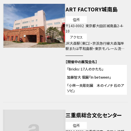
ART FACTORY城南島
住所
143-0002
東京都大田区城南島2-4-
10
アクセス
JR大森駅（東口）・京浜急行線大森海岸
駅または平和島駅・東京モノレール流通
センター駅（南口）より 京急バス「森32系
統（城南島循環）」 「城南島二丁目」下車
徒歩３分 下車後、バスの進行方向と同じ
「Bricks：17人のかたち」
方向に真っ直ぐ歩いてください。 十字路
を渡って３軒目の赤い門の建物です。 ※
加藤智大 個展「In between」
バスの本数が少ないので予め「京急バス
森32系統（城南島循環）」の時刻表をご
「小林一夫彫刻展 木のイノチ 石のア
確認ください。
ソビ」
三重県総合文化センター
住所