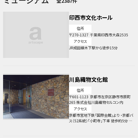
ミュージアム
全2387件
印西市文化ホール
住所
270-1327
千葉県印西市大森2535
アクセス
JR成田線木下駅から徒歩15分
川島織物文化館
住所
601-1123
京都市左京区静市市原町
265 株式会社川島織物セルコン内
アクセス
京都市営地下鉄「国際会館」より ・京都バ
ス（52系統）「小町寺」下車 徒歩約5分 ・
タクシー 約15分 京阪電車「出町柳」よ
り ・叡山電車 鞍馬線「市原」下車 徒歩約
7分 ・タクシー 約25分 京都駅より ・