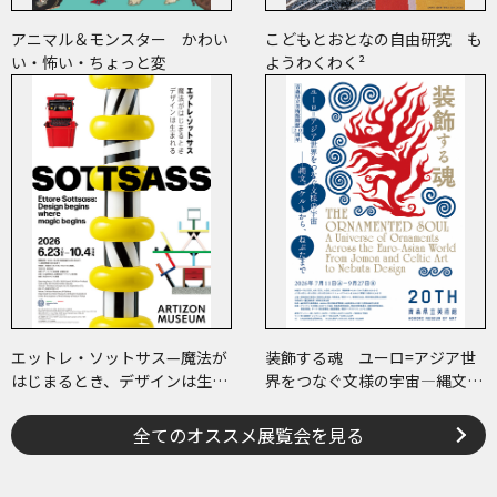
アニマル＆モンスター かわい
こどもとおとなの自由研究 も
い・怖い・ちょっと変
ようわくわく²
エットレ・ソットサス—魔法が
装飾する魂 ユーロ=アジア世
はじまるとき、デザインは生ま
界をつなぐ文様の宇宙―縄文、
れる
ケルトから、ねぶたまで
全てのオススメ展覧会を見る