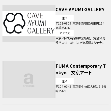
車 約40分（駐車場あり）
CAVE-AYUMI GALLERY
住所
162-0805
東京都新宿区矢来町114
高橋ビルB2
アクセス
東京メトロ東西線神楽坂駅より徒歩1分
都営大江戸線牛込神楽坂駅より徒歩10
分
FUMA Contemporary T
okyo｜文京アート
住所
104-0042
東京都中央区入船1-3-9長
﨑ビル9F