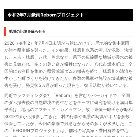
令和2年7月豪雨Rebornプロジェクト
地域の記憶を蘇らせる
2020（令和2）年7月4日未明から朝にかけて、局地的な集中豪雨
が熊本県南部を襲った。その結果、球磨川水系の河川が氾濫・決壊
し、人吉・球磨、八代、芦北など、県下の広範囲な地域が浸水の被
害に見舞われ、多くの尊い命が犠牲になった。八代市坂本町は、全
国的にも注目を集めた県営荒瀬ダムの撤去を経て、球磨川の清流を
生かした町づくりを続けてきたが、多数の民家や施設が壊滅的な被
害を受け、発災後5カ月が経った現在も、復旧活動が続いている。
同町でラフティング会社「Reborn」を営むリバーガイドで、全国
のダム撤去後の自然環境の再生などをテーマに研究を続ける溝口隼
平氏は、地元のアマチュア・カメラマン、故・東儀一郎氏らが昭和
30年代頃から撮影してきた、村の行事や風景の写真やネガを多数
保管していたが、今回の豪雨で残念ながらその多くが水没した。こ
の「REBORNプロジェクト」は、前出の写真家・豊田有希を中心