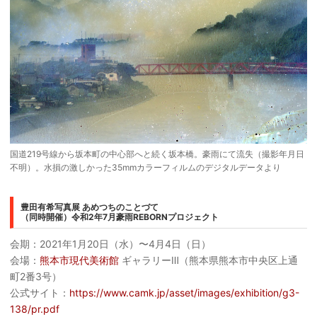
国道219号線から坂本町の中心部へと続く坂本橋。豪雨にて流失（撮影年月日
不明）。水損の激しかった35mmカラーフィルムのデジタルデータより
豊田有希写真展 あめつちのことづて
（同時開催）令和2年7月豪雨REBORNプロジェクト
会期：2021年1月20日（水）〜4月4日（日）
会場：
熊本市現代美術館
ギャラリーⅢ（熊本県熊本市中央区上通
町2番3号）
公式サイト：
https://www.camk.jp/asset/images/exhibition/g3-
138/pr.pdf