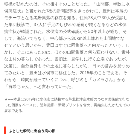
転機が訪れたのは、その後すぐのことだった。「山間部、半数に水
俣病症状」と書かれた1枚の新聞記事をきっかけに、豊田は本展の
モチーフとなる黒岩集落の存在を知る。住民78人中39人が受診し
た集団検診で、37人に手足のしびれや感覚が鈍くなるなどの水俣
病症状が確認された。水俣病の公式確認から50年以上が経ち、そ
して、海沿いでもなく、中心部から30km以上離れた山間地でな
ぜ？という思いから、豊田はすぐに同集落へと向かったという。し
かし、そこにあったのは、ほかの山間集落と何ら変わりない、素朴
な山村の暮らしであった。当初は、見学しに行く立場であったが、
次第に、自分自身もその土地に暮らしながら、日々の営みを見つめ
てみたいと、豊田は水俣市に移住した。2015年のことである。そ
れから、時間が経っていくにつれ、呼び名も「カメラさん」から
「有希ちゃん」へと変わっていった。
★──本展は2019年に水俣市に隣接する芦北郡津奈木町のつなぎ美術館で行な
った個展をベースに、追加撮影・新規プリントを含め、再編集したかたちでの
展示である。
ふとした瞬間に出会う病の影