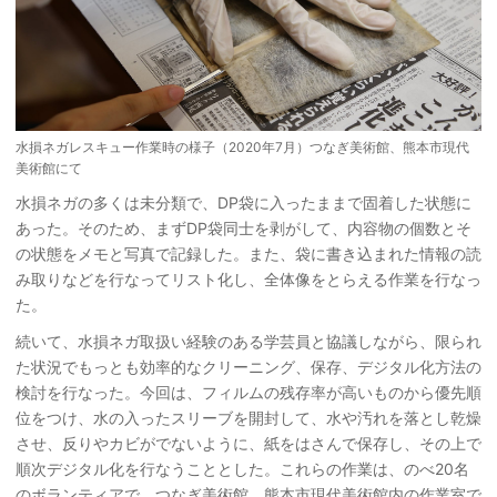
水損ネガレスキュー作業時の様子（2020年7月）つなぎ美術館、熊本市現代
美術館にて
水損ネガの多くは未分類で、DP袋に入ったままで固着した状態に
あった。そのため、まずDP袋同士を剥がして、内容物の個数とそ
の状態をメモと写真で記録した。また、袋に書き込まれた情報の読
み取りなどを行なってリスト化し、全体像をとらえる作業を行なっ
た。
続いて、水損ネガ取扱い経験のある学芸員と協議しながら、限られ
た状況でもっとも効率的なクリーニング、保存、デジタル化方法の
検討を行なった。今回は、フィルムの残存率が高いものから優先順
位をつけ、水の入ったスリーブを開封して、水や汚れを落とし乾燥
させ、反りやカビがでないように、紙をはさんで保存し、その上で
順次デジタル化を行なうこととした。これらの作業は、のべ20名
のボランティアで、つなぎ美術館、熊本市現代美術館内の作業室で