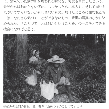
に、潜んでいた病の影が現われる瞬間を、何度も目にしたという。
外見からはわからない何か。もしかしたら、本人も、そして周りも
気づいてすらいないかもしれないもの。離れたところに住む私たち
には、なおさら気づくことができないもの。豊田の写真のなかに込
められた、「ことづて」とは何かということを、今一度考えてみる
機会になればと思う。
茶摘みの合間の休息 豊田有希『あめつちのことづて』より