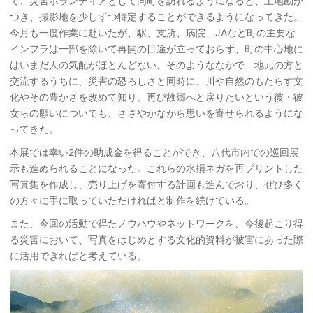
て、災害ボランティアとして同町を訪れるようになると、土地勘が
つき、撮影地を少しずつ特定することができるようになってきた。
今月も一度作業に赴いたが、駅、支所、病院、JAなど町の主要な
インフラは一部を除いて再開の目途が立っておらず、町の中心地に
はいまだ人の気配がほとんどない。そのようななかで、地元の方と
交流するうちに、災害の恐ろしさと同時に、川や自然のもたらす文
化やその豊かさを改めて知り、再び故郷へと戻りたいという彼・彼
女らの願いについても、ささやかながら思いを寄せられるようにな
ってきた。
本展では幸い2件の助成金を得ることができ、八代市内での巡回展
示も進められることになった。これらの水損ネガを再プリントした
写真集を作成し、売り上げを寄付する計画も進んでおり、ぜひ多く
の方々に手に取っていただければと制作を続けている。
また、今回の活動で得たノウハウやネットワークを、今後起こり得
る災害において、写真をはじめとする文化的資料が被害にあった際
に活用できればと考えている。