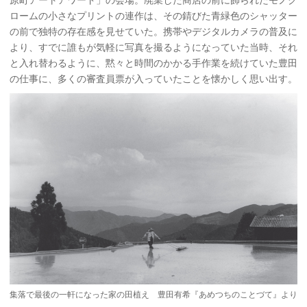
ロームの小さなプリントの連作は、その錆びた青緑色のシャッター
の前で独特の存在感を見せていた。携帯やデジタルカメラの普及に
より、すでに誰もが気軽に写真を撮るようになっていた当時、それ
と入れ替わるように、黙々と時間のかかる手作業を続けていた豊田
の仕事に、多くの審査員票が入っていたことを懐かしく思い出す。
集落で最後の一軒になった家の田植え 豊田有希『あめつちのことづて』より