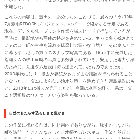
実施した。
これらの内容は、豊田の「あめつちのことづて」展内の「令和2年
7月豪雨REBORNプロジェクト」のパートで紹介する予定である。
現在、デジタル化・プリント作業を猛スピードで行なっているが、
同時に、撮影地や被写体の特定を進めている。ネガに多く残されて
いるのは、町の中央を流れる球磨川の豊かな自然と、その恵みと共
に暮らす、地元の方々のスナップ写真である。1955年に完成した
荒瀬ダムの竣工当時の写真も多数含まれている。安定した電力供給
のために、荒瀬ダム建設は待ち望まれていたものであったが、
2000年代になり、撤去か存続かさまざまな議論が行なわれること
となった。「ダムによらない治水対策」を進めてきた蒲島県政のも
と、2018年には撤去が完了したが、今回の水害を経て、県は「ダ
ムも選択肢のひとつ」という姿勢を取っている。
自然のもたらす恐ろしさと豊かさ
この作業に携わる前は、同じ県内でありながら、恥ずかしながら同
町を訪問したことがなかった。水損ネガレスキュー作業と並行し