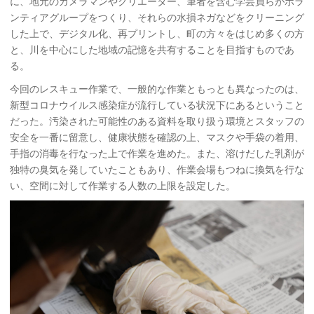
に、地元のカメラマンやクリエーター、筆者を含む学芸員らがボラ
ンティアグループをつくり、それらの水損ネガなどをクリーニング
した上で、デジタル化、再プリントし、町の方々をはじめ多くの方
と、川を中心にした地域の記憶を共有することを目指すものであ
る。
今回のレスキュー作業で、一般的な作業ともっとも異なったのは、
新型コロナウイルス感染症が流行している状況下にあるということ
だった。汚染された可能性のある資料を取り扱う環境とスタッフの
安全を一番に留意し、健康状態を確認の上、マスクや手袋の着用、
手指の消毒を行なった上で作業を進めた。また、溶けだした乳剤が
独特の臭気を発していたこともあり、作業会場もつねに換気を行な
い、空間に対して作業する人数の上限を設定した。