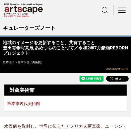
サイト内検索
メニュー
キュレーターズノート
地域のイメージを更新すること、共有すること──
豊田有希写真展 あめつちのことづて／令和2年7月豪雨REBORN
プロジェクト
坂本顕子（熊本市現代美術館）
2020年12月15日号
対象美術館
熊本市現代美術館
水俣病を取材し、世界に伝えたアメリカ人写真家、ユージン・