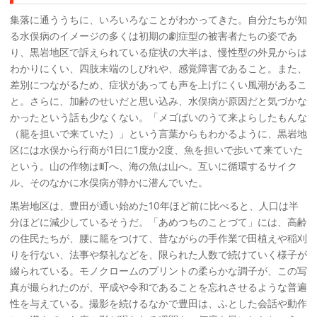
集落に通ううちに、いろいろなことがわかってきた。自分たちが知
る水俣病のイメージの多くは初期の劇症型の被害者たちの姿であ
り、黒岩地区で訴えられている症状の大半は、慢性型の外見からは
わかりにくい、四肢末端のしびれや、感覚障害であること。また、
差別につながるため、症状があっても声を上げにくい風潮があるこ
と。さらに、加齢のせいだと思い込み、水俣病が原因だと気づかな
かったという話も少なくない。「メゴばいのうて来よらしたもんな
（籠を担いで来ていた）」という言葉からもわかるように、黒岩地
区には水俣から行商が1日に1度か2度、魚を担いで歩いて来ていた
という。山の作物は町へ、海の魚は山へ。互いに循環するサイク
ル、そのなかに水俣病が静かに潜んでいた。
黒岩地区は、豊田が通い始めた10年ほど前に比べると、人口は半
分ほどに減少しているそうだ。「あめつちのことづて」には、高齢
の住民たちが、腰に籠をつけて、昔ながらの手作業で田植えや稲刈
りを行ない、法事や祭礼などを、限られた人数で続けていく様子が
綴られている。モノクロームのプリントの柔らかな調子が、この写
真が撮られたのが、平成や令和であることを忘れさせるような普遍
性を与えている。撮影を続けるなかで豊田は、ふとした会話や動作