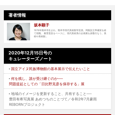
著者情報
坂本顕子
1976年熊本市生まれ。熊本市現代美術館学芸員。同館設立準備室を経
て現職。 教育普及をベースに、現代美術系の企画展を多数行なう。美
術や美術館...
2020年12月15日号の
キュレーターズノート
国立アイヌ民族博物館の基本展示で伝えたいこと
何を残し、誰が受け継ぐのか──
問題提起としての「日比野克彦を保存する」展
地域のイメージを更新すること、共有すること──
豊田有希写真展 あめつちのことづて／令和2年7月豪雨
REBORNプロジェクト