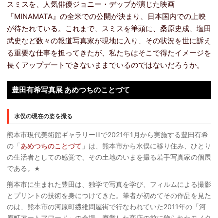
スミスを、人気俳優ジョニー・デップが演じた映画
『MINAMATA』の全米での公開が決まり、日本国内での上映
が待たれている。これまで、スミスを筆頭に、桑原史成、塩田
武史など数々の報道写真家が現地に入り、その状況を世に訴え
る重要な仕事を担ってきたが、私たちはそこで得たイメージを
長くアップデートできないままでいるのではないだろうか。
豊田有希写真展 あめつちのことづて
水俣の現在の姿を撮る
熊本市現代美術館ギャラリーⅢで2021年1月から実施する豊田有希
の「
あめつちのことづて
」は、熊本市から水俣に移り住み、ひとり
の生活者としての感覚で、その土地のいまを撮る若手写真家の個展
である。
★
熊本市に生まれた豊田は、独学で写真を学び、フィルムによる撮影
とプリントの技術を身につけてきた。筆者が初めてその作品を見た
のは、熊本市の河原町繊維問屋街で行なわれていた2011年の「河
原町アートアワード」の会場。廃業した商店の前に飾られたモノク