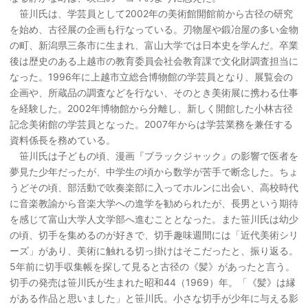
笹川氏は、学芸員として2002年の美術館開館前から古径の研究
を始め、古径展の企画も行なっている。刃物屋や鍛冶屋の多い金物
の町、新潟県三条市に生まれ、富山大学では日本史を学んだ。卒業
後は歴史のある上越市の教育委員会社会教育課で文化財調査担当に
なった。1996年に上越市立総合博物館の学芸員となり、展覧会の
企画や、所蔵品の調査などを行ない、そのとき美術展に携わる仕事
を経験した。2002年博物館から分離し、新しく開館した小林古径
記念美術館の学芸員となった。2007年からは学芸業務を兼任する
資料係長を務めている。
笹川氏は子どもの頃、漫画『ブラックジャック』の影響で医者を
夢見た少年だったが、中学生の頃から数学が苦手で断念した。ちょ
うどその頃、部活動で吹奏楽部に入ってホルンに出会い、高校時代
に音楽教諭から音楽大学への進学を勧められたが、長男という期待
を感じて富山大学人文学部へ進むこととなった。また笹川氏は幼少
の頃、切手を集めるのが好きで、切手趣味週間には「近代美術シリ
ーズ」があり、美術に触れる切っ掛けはそこだったと、振り返る。
5年前に切手収集帳を探して見ると古径の《髪》があったと言う。
切手の発売は笹川氏が生まれた昭和44（1969）年。「《髪》は縁
がある作品と思いました」と笹川氏。小さな切手が少年に与える影