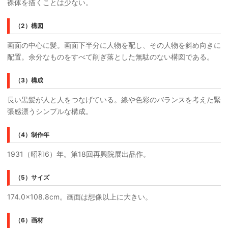
裸体を描くことは少ない。
（2）構図
画面の中心に髪。画面下半分に人物を配し、その人物を斜め向きに
配置。余分なものをすべて削ぎ落とした無駄のない構図である。
（3）構成
長い黒髪が人と人をつなげている。線や色彩のバランスを考えた緊
張感漂うシンプルな構成。
（4）制作年
1931（昭和6）年。第18回再興院展出品作。
（5）サイズ
174.0×108.8cm。画面は想像以上に大きい。
（6）画材