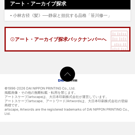
アート・アーカイブ探求
小林古径《髪》──静寂と拮抗する品格「笹川修一」
アート・アーカイブ探求バックナンバーへ
©1996-
2026 DAI NIPPON PRINTING Co., Ltd.
掲載画像・その他の無断転載・転用を禁じます。
アートスケープ/artscapeは、大日本印刷株式会社が運営しています。
アートスケープ/artscape、アートワード/Artwordsは、大日本印刷株式会社の登録
商標です。
artscape, Artwords are the registered trademarks of DAI NIPPON PRINTING Co.,
Ltd.