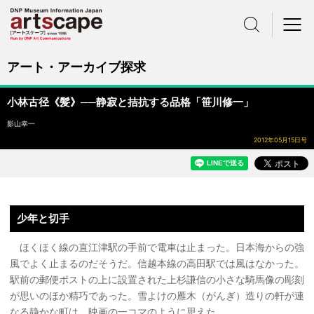
サイト内検索
メニュー
アート・アーカイブ探求
小林古径《髪》──静寂と拮抗する品格「笹川修一」
影山幸一
2012年05月15日号
少年と切手
ほくほく線の直江津駅の手前で電車は止まった。日本海からの強
風でよく止まるのだそうだ。信越本線の高田駅では風はなかった。
駅前の郵便ポストの上に設置された上杉謙信の小さな騎馬像の彫刻
が思いのほか精巧であった。雪よけの雁木（がんぎ）造りの軒が連
なる静かな町は、映画の一コマのように思えた。