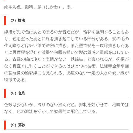
絹本彩色。顔料、膠（にかわ）、墨。
（7）技法
線描が先で色はあとで塗るのが普通だが、輪郭を強調することもあ
り、色を塗ったあとに線を描き起こしている部分がある。髪の毛の
生え際などは細い筆で緻密に描き、また墨で髪を一度線描きしたあ
とに再度膠を混ぜた濃墨で何回も描いて髪の質感と量感を出してい
る。古径の線は冷たく表情がない「鉄線描」と言われるが、抑揚が
なく真直ぐに引くことができるのはひとつの技術。法隆寺金堂壁画
の菩薩像の輪郭線にも見られる、肥痩のない一定の太さの硬い線が
特徴である。
（8）色彩
色数は少ないが、濁りのない澄んだ色。抑制を効かせて、地味では
なく、色の濃淡を活かして効果的に配色している。
（9）落款