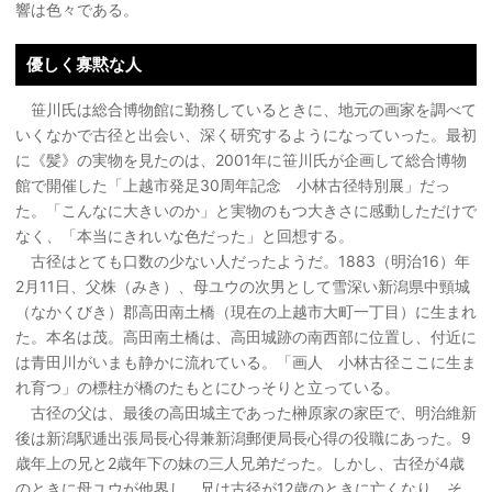
響は色々である。
優しく寡黙な人
笹川氏は総合博物館に勤務しているときに、地元の画家を調べて
いくなかで古径と出会い、深く研究するようになっていった。最初
に《髪》の実物を見たのは、2001年に笹川氏が企画して総合博物
館で開催した「上越市発足30周年記念 小林古径特別展」だっ
た。「こんなに大きいのか」と実物のもつ大きさに感動しただけで
なく、「本当にきれいな色だった」と回想する。
古径はとても口数の少ない人だったようだ。1883（明治16）年
2月11日、父株（みき）、母ユウの次男として雪深い新潟県中頸城
（なかくびき）郡高田南土橋（現在の上越市大町一丁目）に生まれ
た。本名は茂。高田南土橋は、高田城跡の南西部に位置し、付近に
は青田川がいまも静かに流れている。「画人 小林古径ここに生ま
れ育つ」の標柱が橋のたもとにひっそりと立っている。
古径の父は、最後の高田城主であった榊原家の家臣で、明治維新
後は新潟駅逓出張局長心得兼新潟郵便局長心得の役職にあった。9
歳年上の兄と2歳年下の妹の三人兄弟だった。しかし、古径が4歳
のときに母ユウが他界し、兄は古径が12歳のときに亡くなり、そ