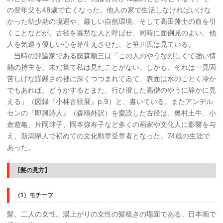
の翌年父も48歳で亡くなった。他人の家で生活しなければいけな
かった幼少期の境遇や、厳しい自然環境、そして高田藩士の血を引
くことなどが、古径を寡黙な人と呼ばせ、同時に面倒見のよい、他
人を気遣う優しい心を芽生えさせた、と笹川氏は見ている。
当時の評論家である藤森順三は「この人のやうな烈しくて強い情
熱の持主を、未だ嘗て私は見たことがない。しかも、それは一見固
苦しげな謹嚴さの裡に深くつつまれてゐて、表面は水のごとく冷か
でもあれば、どうかするとまた、行ひ澄した高僧のやうに静かに見
える」（図録『小林古径展』p.9）と、書いている。またアンデル
センの『即興詩人』（森鴎外訳）を愛読した古径は、奥村土牛、小
倉遊亀、片岡球子、岡本弥寿子など多くの画家や文化人に影響を与
え、新潟県人で初めての文化勲章受章者となった。74歳の生涯で
あった。
【髪の見方】
（1）モチーフ
髪、二人の女性。湯上がりの女性の髪梳きの場面である。日本画で