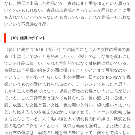
なし。院展に出品した作品だが、古径はまだ手を加えたいと思って
いたのかもしれない。古径は未完成と言っているが同時にどこに手
を入れていいかわからないとも言っている。これが完成かもしれな
いという不思議な作品。
（10）鑑賞のポイント
《髪》に先立つ1918（大正7）年の院展にも二人の女性の裸体であ
る《出湯（いでゆ）》を発表したが、《髪》のような胸を露わにし
ている作品は珍しい。それも官能的ではなく健康的に描いている。
古径には「裸婦の絵を床の間に掛けることがどこまで可能なのか」
というテーマがあったらしい。和の空間や、日本の文化のなかで裸
婦というものが受け入れられるのか、チャレンジであったと思う。
しかも二人が裸体ではなく、裸婦と着物の女性というところが効い
ている。この二律背反はほかでも見られる。長い髪に対する短い
髪、成熟した女性と若い女性、色の濃いと薄い、線の細いと太いな
ど、対比するものを画面のなかに同居させて、イメージの振幅に幅
をもたらしている。丸く黒い瞳と太く切れ長の目の線は、断髪と長
髪の黒色のアクセントとなり、明快な画面を強調し、また腰にまと
った布の薄緑は、着物の紺地と帯の朱によって、爽やかで清々しい