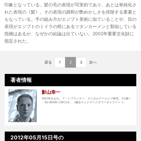
印象となっている。髪の毛の表現が写実的であり、あとは単純化さ
れた表現の《髪》。その表現の調和が艶めかしさを排除する要素と
もなっている。手の組み方がエジプト美術に似ていることや、目の
表現がエジプトのミイラの棺にあるツタンカーメンと類似している
指摘はあるが、なぜかの結論は出ていない。2002年重要文化財に
指定された。
戻る
1
2
3
次へ
著者情報
影山幸一
1961年生まれ。ア－トプランナー、デジタルアーカイブ研究。CG展＝
「3D BRAIN CIRCUS」（横浜ランドマークタワーギャラリー 1...
2012年05月15日号の