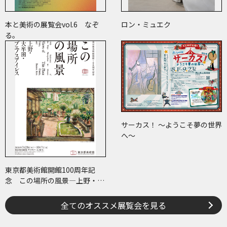
本と美術の展覧会vol.6 なぞ
ロン・ミュエク
る。
サーカス！ ～ようこそ夢の世界
へ～
東京都美術館開館100周年記
念 この場所の風景―上野・大
牟田・ブエノスアイレス
全てのオススメ展覧会を見る