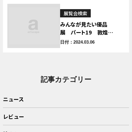
展覧会検索
みんなが見たい優品
展 パート19 敦煌写
本の世界 —蔵経洞の
日付：2024.03.06
たからもの—
記事カテゴリー
ニュース
レビュー