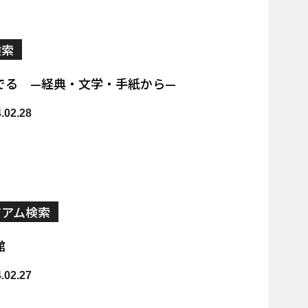
検索
でる —経典・文学・手紙から—
02.28
ジアム検索
館
02.27