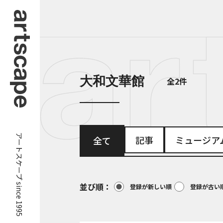
大和文華館
全2件
アートスケープ since 1995
記事
ミュージア
全て
並び順
登録が新しい順
登録が古い