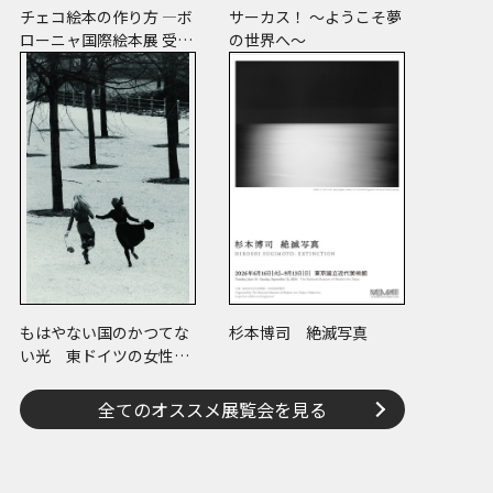
チェコ絵本の作り方 ―ボ
サーカス！ ～ようこそ夢
ローニャ国際絵本展 受賞
の世界へ～
絵本から日･チェコ共作
のコミックまで―
もはやない国のかつてな
杉本博司 絶滅写真
い光 東ドイツの女性写
真家たち
全てのオススメ展覧会を見る