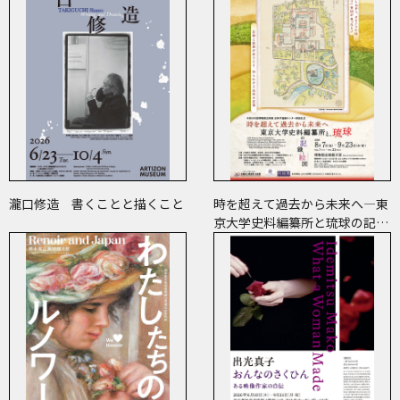
瀧口修造 書くことと描くこと
時を超えて過去から未来へ―東
京大学史料編纂所と琉球の記
録・絵図―