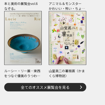
本と美術の展覧会vol.6
アニマル＆モンスター
なぞる。
かわいい・怖い・ちょっ
と変
ルーシー・リー展―東西
山室眞二の薯版画〈かま
をつなぐ優美のうつわ―
くら博物誌〉
全てのオススメ展覧会を見る