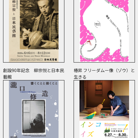
創設90年記念 柳宗悦と日本民
椿昇 フリーダムー像（ゾウ）と
藝館
生きる