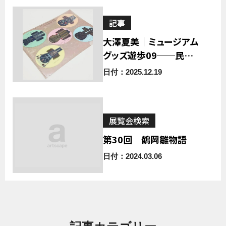
記事
大澤夏美｜ミュージアム
グッズ遊歩09──民具
のミュージアムグッズは
日付：2025.12.19
可能か
展覧会検索
第30回 鶴岡雛物語
日付：2024.03.06