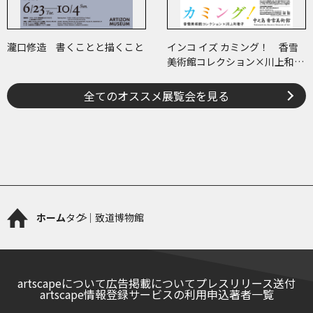
瀧口修造 書くことと描くこと
インコ イズ カミング！ 香雪
美術館コレクション×川上和歌
子 ～ピコ＆ピータといっしょ
に古美術鑑賞～
全てのオススメ展覧会を見る
ホーム
タグ｜致道博物館
artscapeについて
広告掲載について
プレスリリース送付
artscape情報登録サービスの利用申込
著者一覧