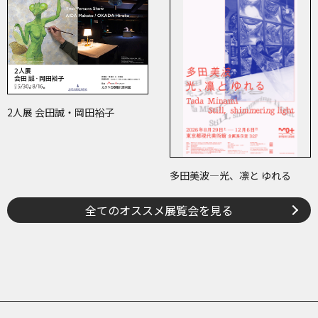
ション 百花繚乱～海を越えた
いろとかたち
江戸絵画
2人展 会田誠・岡田裕子
多田美波―光、凛と ゆれる
全てのオススメ展覧会を見る