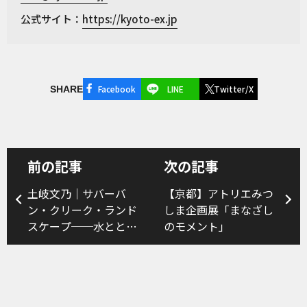
公式サイト：
https://kyoto-ex.jp
Facebook
LINE
Twitter/X
SHARE
前の記事
次の記事
土岐文乃｜サバーバ
【京都】アトリエみつ
ン・クリーク・ランド
しま企画展「まなざし
スケープ──水ととも
のモメント」
に暮らす都市、オース
トラリア・ブリスベン
とローガン