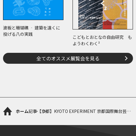
波板と珊瑚礁 ‐ 建築を遠くに
投げる八の実践
こどもとおとなの自由研究 も
ようわくわく²
全てのオススメ展覧会を見る
ホーム
記事
【京都】KYOTO EXPERIMENT 京都国際舞台芸術
祭 2024