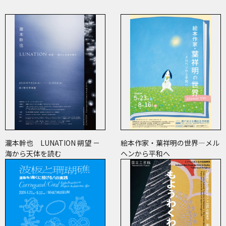
瀧本幹也 LUNATION 朔望 －
絵本作家・葉祥明の世界―メル
海から天体を読む
ヘンから平和へ