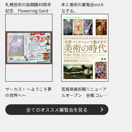
札幌芸術の森開園40周年
本と美術の展覧会vol.6
記念 Flowering Garde
なぞる。
n 花と獣 いろとかた
ち
サーカス！ ～ようこそ夢
宮城県美術館リニューア
の世界へ～
ルオープン 全館 コレク
ションで魅せます 美術
の時代
全てのオススメ展覧会を見る