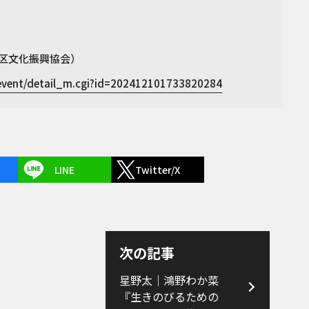
区文化振興協会）
/event/detail_m.cgi?id=202412101733820284
LINE
Twitter/X
次の記事
星野太｜鴻野わか菜
『生きのびるための