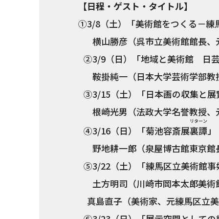
【日程・ゲスト・タイトル】
①3/8（土）「美術館をつくる－
横山勝彦（呉市立美術館館長、元
②3/9（日）「地域と美術館 日
鞍掛純一（日本大学芸術学部教
③3/15（土）「日本画の収集と
根崎光男（法政大学名誉教授、元
リターン
④3/16（日）「菊池容斎展
裏譚
」
野地耕一郎（泉屋博古館東京館長
⑤3/22（土）「練馬区立美術館事
土方明司（川崎市岡本太郎美術館
真島直子（美術家、元練馬区立美
⑥3/23（日）「展示空間として