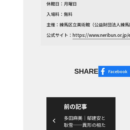
休館日：月曜日
入場料：無料
主催：練馬区立美術館（公益財団法人練馬
公式サイト：
https://www.neribun.or.jp
SHARE
Facebook
前の記事
多田麻美｜鄔建安と
耿雪──異形の相た