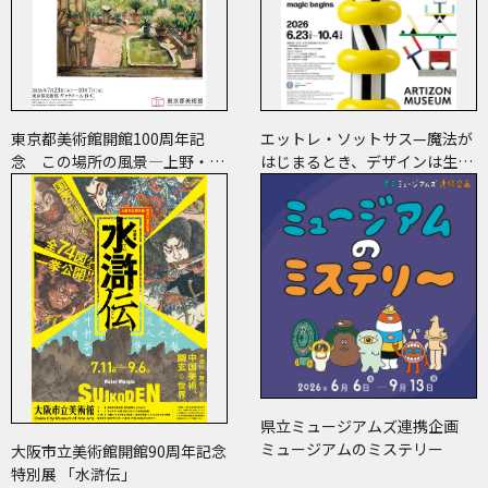
東京都美術館開館100周年記
エットレ・ソットサス—魔法が
念 この場所の風景―上野・大
はじまるとき、デザインは生ま
牟田・ブエノスアイレス
れる
県立ミュージアムズ連携企画
ミュージアムのミステリー
大阪市立美術館開館90周年記念
特別展 「水滸伝」