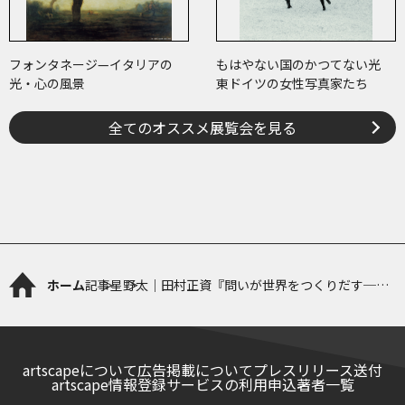
フォンタネージ—イタリアの
もはやない国のかつてない光
光・心の風景
東ドイツの女性写真家たち
全てのオススメ展覧会を見る
ホーム
記事
星野太｜田村正資『問いが世界をつくりだす──
メルロ゠ポンティ 曖昧な世界の存在論』
artscapeについて
広告掲載について
プレスリリース送付
artscape情報登録サービスの利用申込
著者一覧