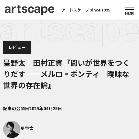
アートスケープ since 1995
レビュー
星野太｜田村正資『問いが世界をつく
りだす──メルロ゠ポンティ 曖昧な
世界の存在論』
記事の公開日
2025年04月25日
星野太