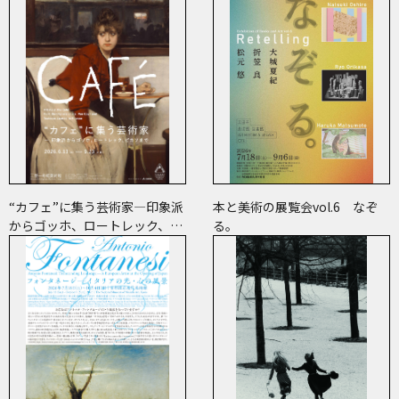
“カフェ”に集う芸術家―印象派
本と美術の展覧会vol.6 なぞ
からゴッホ、ロートレック、ピ
る。
カソまで