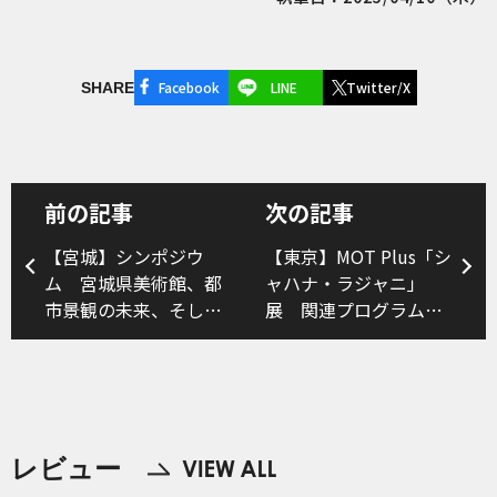
Facebook
LINE
Twitter/X
SHARE
前の記事
次の記事
【宮城】シンポジウ
【東京】MOT Plus「シ
ム 宮城県美術館、都
ャハナ・ラジャニ」
市景観の未来、そして
展 関連プログラム
前川國男の遺産 『未完
ギャラリートーク「シ
の建築』出版を記念し
ャハナ・ラジャニ×ハ
て
ン・ネフケンス」
レビュー