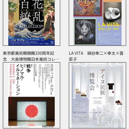
東京都美術館開館100周年記
LA VITA 絹谷幸二×幸太×香
念 大英博物館日本美術コレク
菜子
ション 百花繚乱～海を越えた
江戸絵画