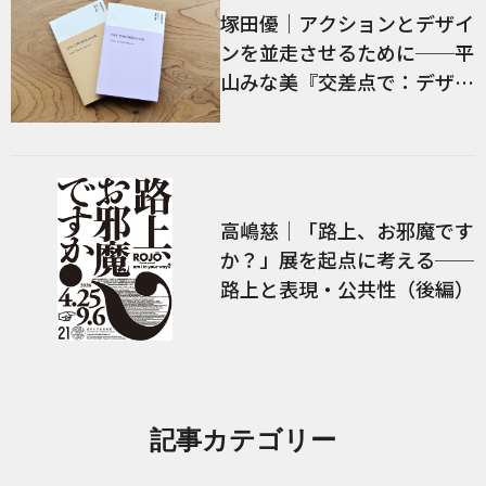
塚田優｜アクションとデザイ
ンを並走させるために──平
山みな美『交差点で：デザイ
ン、言語、経験』／前編
高嶋慈｜「路上、お邪魔です
か？」展を起点に考える──
路上と表現・公共性（後編）
記事カテゴリー