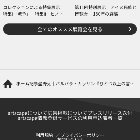
コレクションによる特集展示
第11回特別展示 アイヌ民族と
特集Ⅰ「戦争」 特集Ⅱ「ヒノマ
博覧会 ―150年の経験―
ル・イルミネーション」
全てのオススメ展覧会を見る
ホーム
記事
星野太｜バルバラ・カッサン『ひとつ以上の言
語』
artscapeについて
広告掲載について
プレスリリース送付
artscape情報登録サービスの利用申込
著者一覧
利用規約
プライバシーポリシー
お問い合わせ