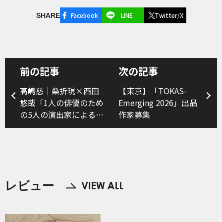
Facebook
LINE
Twitter/X
SHARE
前の記事
次の記事
高嶋慈｜桑折現×西田
【東京】「TOKAS-
悠哉「1人の俳優のため
Emerging 2026」出品
の5人の演出家による上
作家募集
演Ⅰ『マッチョと亡
霊』」
レビュー