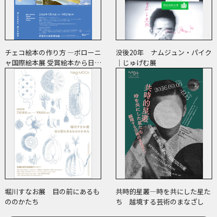
チェコ絵本の作り方 ―ボローニ
没後20年 ナムジュン・パイク
ャ国際絵本展 受賞絵本から日･
｜じゅげむ展
チェコ共作のコミックまで―
堀川すなお展 目の前にあるも
共時的星叢―時を共にした星た
ののかたち
ち 越境する芸術のまなざし