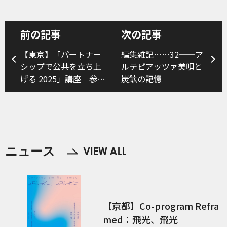
前の記事
次の記事
【東京】「パートナー
編集雑記……32──ア
シップで公共を立ち上
ルテピアッツァ美唄と
げる 2025」講座 参加
炭鉱の記憶
者募集
ニュース
【京都】Co-program Refra
med：飛光、飛光