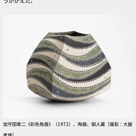
うかがえた。
加守田章二《彩色角壺》（1972）、陶器、個人蔵［撮影：大屋
孝雄］