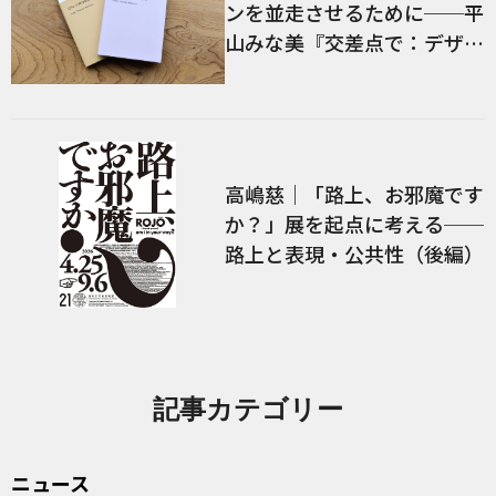
ンを並走させるために──平
山みな美『交差点で：デザイ
ン、言語、経験』／前編
高嶋慈｜「路上、お邪魔です
か？」展を起点に考える──
路上と表現・公共性（後編）
記事カテゴリー
ニュース