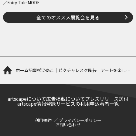
／Fairy Tale MODE
全てのオススメ展覧会を見る
ホーム
記事
杉江あこ｜ピクチャレスク陶芸 アートを楽しむ
やきもの─「民藝」から現代まで
artscapeについて
広告掲載について
プレスリリース送付
artscape情報登録サービスの利用申込
著者一覧
利用規約
プライバシーポリシー
お問い合わせ