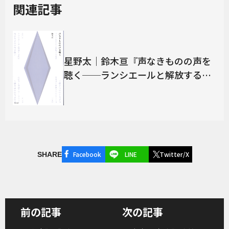
関連記事
星野太｜鈴木亘『声なきものの声を
聴く──ランシエールと解放する美
学』
Facebook
LINE
Twitter/X
SHARE
前の記事
次の記事