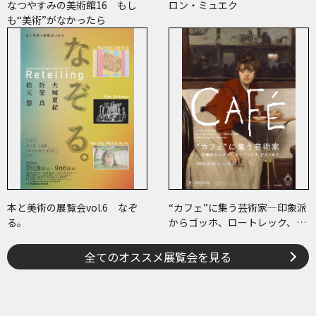
なつやすみの美術館16 もし
ロン・ミュエク
も“美術”がなかったら
本と美術の展覧会vol.6 なぞ
“カフェ”に集う芸術家―印象派
る。
からゴッホ、ロートレック、ピ
カソまで
全てのオススメ展覧会を見る