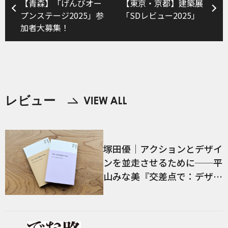
【青森】「げんびオー
【東京・京都】建築展
プンステージ2025」参
「SDレビュー2025」
加者大募集！
レビュー
塚田優｜アクションとデザイ
ンを並走させるために──平
山みな美『交差点で：デザイ
ン、言語、経験』／前編