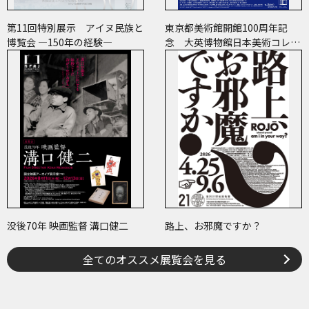
第11回特別展示 アイヌ民族と
東京都美術館開館100周年記
博覧会 ―150年の経験―
念 大英博物館日本美術コレク
ション 百花繚乱～海を越えた
江戸絵画
没後70年 映画監督 溝口健二
路上、お邪魔ですか？
全てのオススメ展覧会を見る