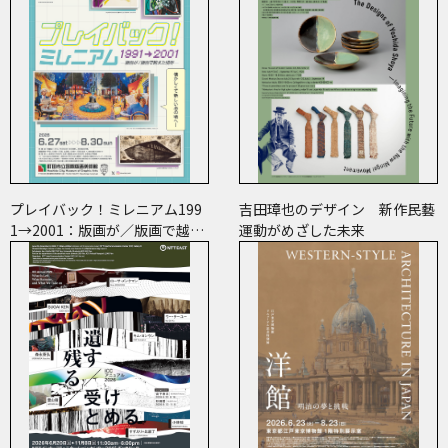
プレイバック！ミレニアム199
吉田璋也のデザイン 新作民藝
1→2001：版画が／版画で越え
運動がめざした未来
た境界