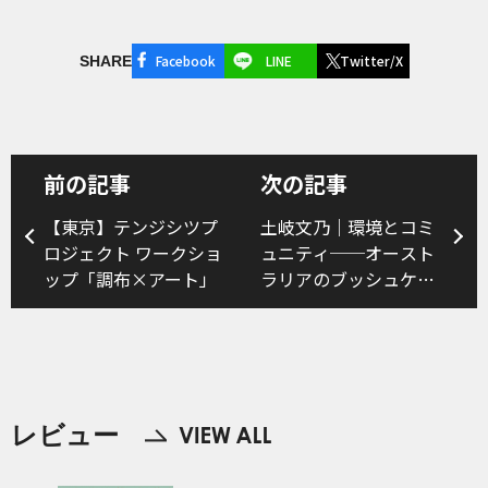
Facebook
LINE
Twitter/X
SHARE
前の記事
次の記事
【東京】テンジシツプ
土岐文乃｜環境とコミ
ロジェクト ワークショ
ュニティ──オースト
ップ「調布×アート」
ラリアのブッシュケア
とシティファーム
レビュー