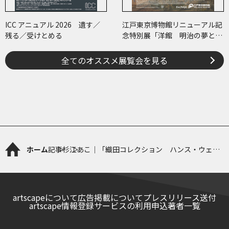
ICC アニュアル 2026 遺す／
江戸東京博物館リニューアル記
残る／受けとめる
念特別展「洋館 明治の夢と挑
戦」
全てのオススメ展覧会を見る
ホーム
記事
杉江あこ｜「織田コレクション ハンス・ウェグ
ナー展 至高のクラフツマンシップ」
artscapeについて
広告掲載について
プレスリリース送付
artscape情報登録サービスの利用申込
著者一覧