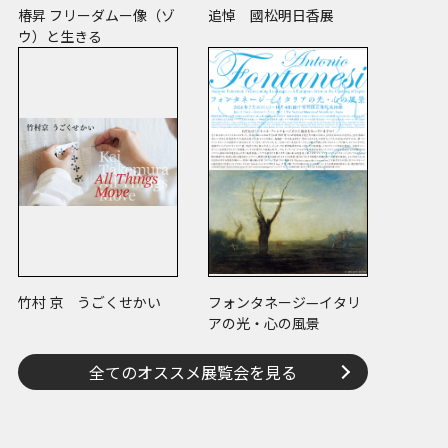
椿昇 フリーダムー像（ゾ
追悼 國松明日香展
ウ）と生きる
竹村 京 うごくせかい
フォンタネージ—イタリ
アの光・心の風景
全てのオススメ展覧会を見る