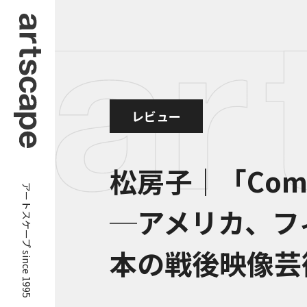
レビュー
松房子｜「Commu
アートスケープ since 1995
─アメリカ、フ
本の戦後映像芸