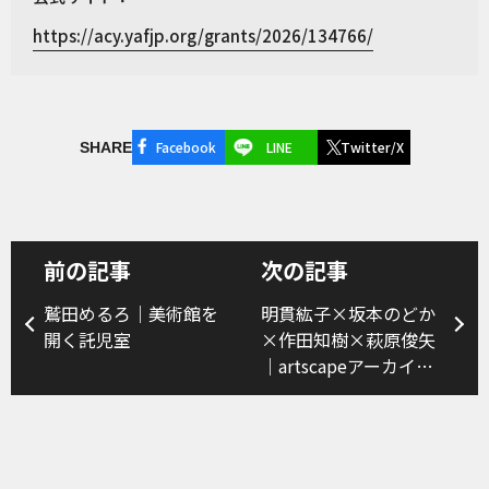
https://acy.yafjp.org/grants/2026/134766/
Facebook
LINE
Twitter/X
SHARE
前の記事
次の記事
鷲田めるろ｜美術館を
明貫紘子×坂本のどか
開く託児室
×作田知樹×萩原俊矢
｜artscapeアーカイブ
の創造的活用──30年
間のアーカイブを読み
解く（3）（前編）