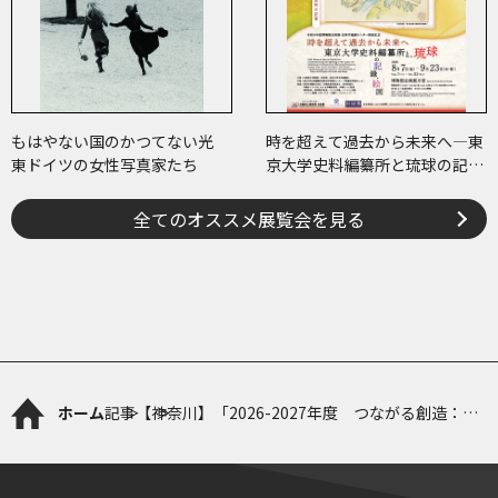
もはやない国のかつてない光
時を超えて過去から未来へ―東
東ドイツの女性写真家たち
京大学史料編纂所と琉球の記
録・絵図―
全てのオススメ展覧会を見る
ホーム
記事
【神奈川】「2026-2027年度 つながる創造：
ACYアーティスト・フェローシップ助成」募集