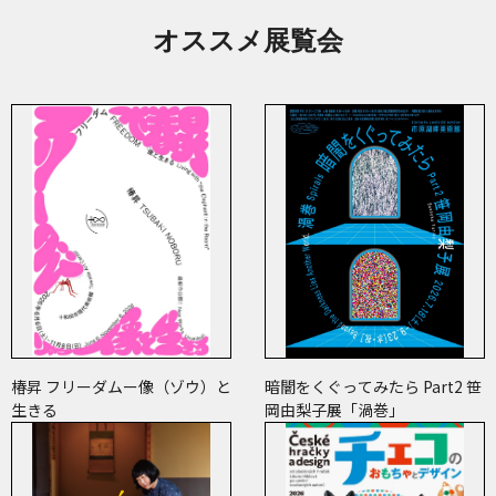
オススメ展覧会
椿昇 フリーダムー像（ゾウ）と
暗闇をくぐってみたら Part2 笹
生きる
岡由梨子展「渦巻」