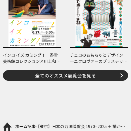
インコ イズ カミング！ 香雪
チェコのおもちゃとデザイン
美術館コレクション×川上和歌
―ニクロヴァーのプラスチッ
子 ～ピコ＆ピータといっしょ
ク・トイから現代作家のアート
に古美術鑑賞～
まで―
全てのオススメ展覧会を見る
ホーム
記事
【東京】日本の万国博覧会 1970–2025 ＋ 描かれ