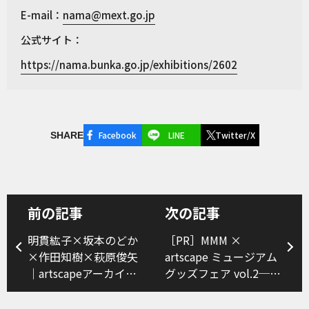
E-mail：
nama@mext.go.jp
公式サイト：
https://nama.bunka.go.jp/exhibitions/2602
Facebook
LINE
Twitter/X
SHARE
前の記事
次の記事
明貫紘子×坂本のどか
［PR］MMM ×
×作田知樹×萩原俊矢
artscape ミュージアム
｜artscapeアーカイブ
グッズフェア vol.2──
の創造的活用──30年
周年を迎えたミュージ
間のアーカイブを読み
アムのオリジナルグッ