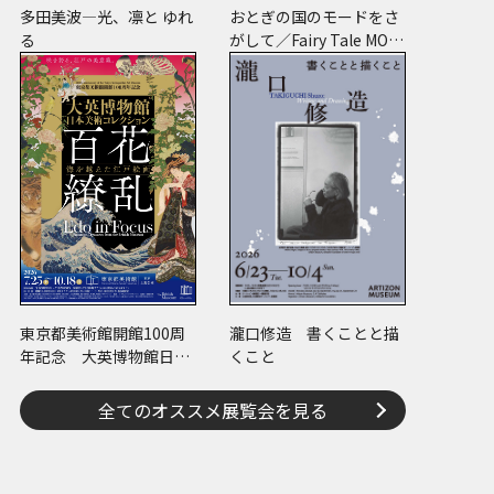
多田美波―光、凛と ゆれ
おとぎの国のモードをさ
る
がして／Fairy Tale MOD
E
東京都美術館開館100周
瀧口修造 書くことと描
年記念 大英博物館日本
くこと
美術コレクション 百花
繚乱～海を越えた江戸絵
全てのオススメ展覧会を見る
画