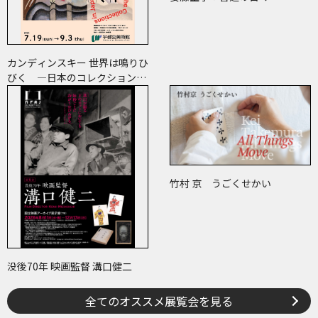
カンディンスキー 世界は鳴りひ
びく ―日本のコレクションで
たどる画業と反響―
竹村 京 うごくせかい
没後70年 映画監督 溝口健二
全てのオススメ展覧会を見る