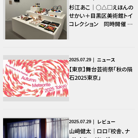
杉江あこ｜○△□えほんの
せかい＋目黒区美術館トイ
コレクション 同時開催 ク
ルト・ネフ生誕99年
ニュース
2025.07.29
【東京】舞台芸術祭「秋の隕
石2025東京」
レビュー
2025.07.29
山﨑健太｜ロロ『校舎、ナ