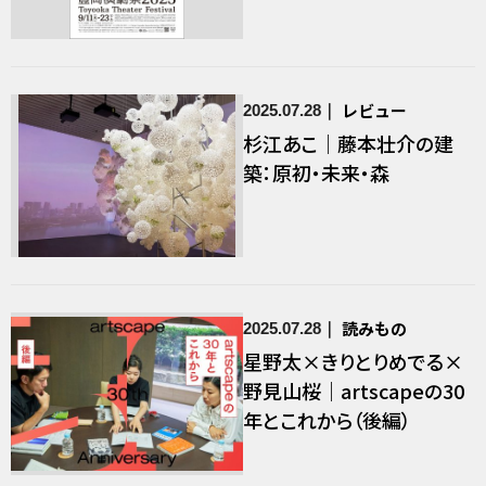
レビュー
2025.07.28
杉江あこ｜藤本壮介の建
築：原初・未来・森
読みもの
2025.07.28
星野太×きりとりめでる×
野見山桜｜artscapeの30
年とこれから（後編）