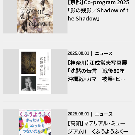
【京都】Co-program 2025
「影の残影／Shadow of t
he Shadow」
ニュース
2025.08.01
【神奈川】江成常夫写真展
「沈黙の伝言 戦後80年
沖縄戦・ガマ 被爆・ヒロ
シマ ナガサキ」
ニュース
2025.08.01
【高知】マテリアル・ミュー
ジアムⅡ くふうようふくー