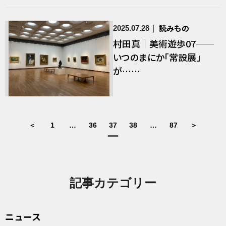
読みもの
2025.07.28
村田真｜美術遊歩07──
いつのまにか「常設展」
が……
＜
1
…
36
37
38
…
87
＞
記事カテゴリー
ニュース