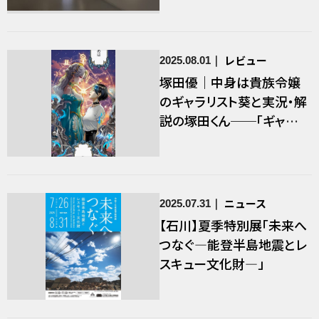
華麗なる人生やり直し契
約」展について（後編）
レビュー
2025.08.01
塚田優｜中身は貴族令嬢
のギャラリスト葵と実況・解
説の塚田くん──「ギャラリ
スト葵と悪役令嬢レイラの
華麗なる人生やり直し契
約」展について（前編）
ニュース
2025.07.31
【石川】夏季特別展「未来へ
つなぐ―能登半島地震とレ
スキュー文化財―」