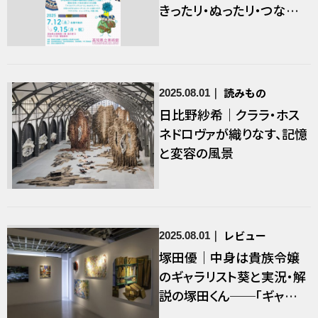
きったリ・ぬったリ・つない
だり
読みもの
2025.08.01
日比野紗希｜クララ・ホス
ネドロヴァが織りなす、記憶
と変容の風景
レビュー
2025.08.01
塚田優｜中身は貴族令嬢
のギャラリスト葵と実況・解
説の塚田くん──「ギャラリ
スト葵と悪役令嬢レイラの