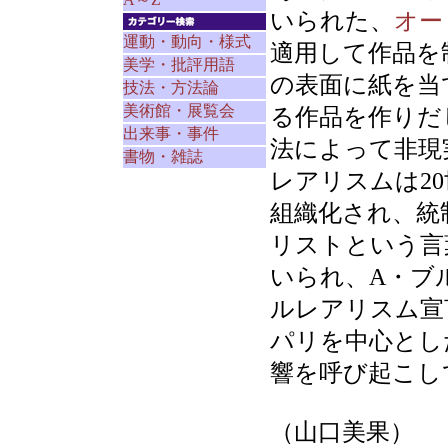
いられた、
オー
運動・動向・様式
適用して作品を
美学・批評用語
の表面に紙を当
技法・方法論
美術館・展覧会
る作品を作りだ
出来事・事件
法によって非現
書物・雑誌
レアリスムは2
組織化され、統
リストという言
いられ、A・ブ
ルレアリスム宣
パリを中心とし
響を呼び起こし
（山口美果）