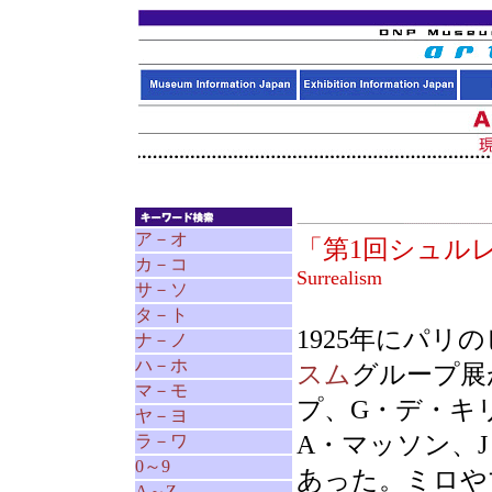
ア－オ
「第1回シュル
カ－コ
Surrealism
サ－ソ
タ－ト
1925年にパリ
ナ－ノ
ハ－ホ
スム
グループ展
マ－モ
プ、G・デ・キ
ヤ－ヨ
A・マッソン、
ラ－ワ
0～9
あった。ミロや
A～Z