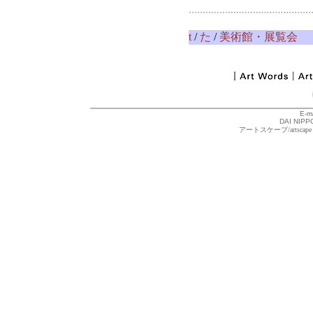
t
/
た
/
美術館・展覧会
E-m
DAI NIPPO
アートスケープ/arts