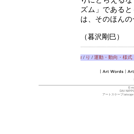
りにとらえるな
ズム」であると
は、そのほんの
（暮沢剛巳）
r
/
り
/
運動・動向・様式
E-m
DAI NIPPO
アートスケープ/arts