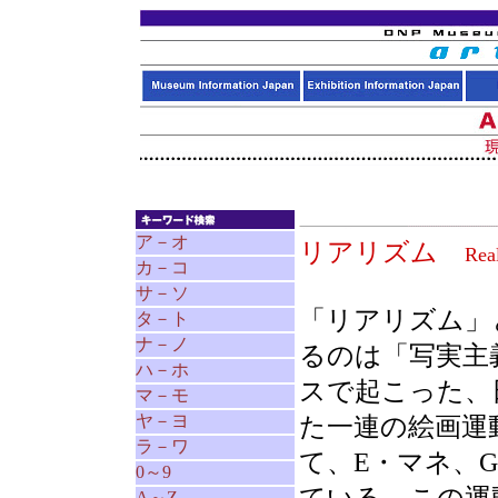
ア－オ
リアリズム
Rea
カ－コ
サ－ソ
「リアリズム」
タ－ト
ナ－ノ
るのは「写実主
ハ－ホ
スで起こった、
マ－モ
ヤ－ヨ
た一連の絵画運
ラ－ワ
て、E・マネ、
0～9
A～Z