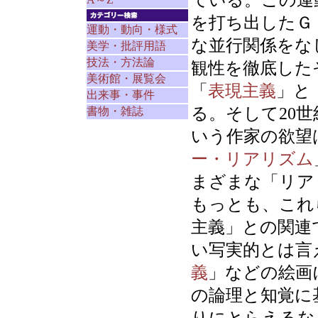
ている。この運
を打ち出したＧ
運動・動向・様式
な並行関係をな
美学・批評用語
技法・方法論
観性を徹底した
美術館・展覧会
「
表現主義
」と
出来事・事件
る。そして20
書物・雑誌
いう作家の欲望
ー・リアリズム
まざまな「リア
もっとも、これ
主義」との関連
い写実的とは言
義
」などの絵画
の論理と知覚に